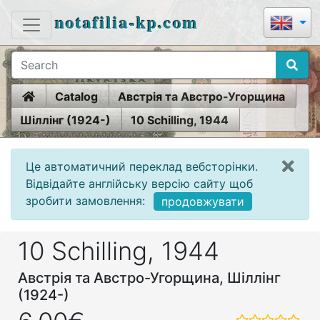
notafilia-kp.com
Home
Catalog
Австрія та Австро-Угорщина
Шіллінг (1924-)
10 Schilling, 1944
Це автоматичний переклад вебсторінки.
Відвідайте англійську версію сайту щоб
зробити замовлення:
продовжувати
10 Schilling, 1944
Австрія та Австро-Угорщина, Шіллінг
(1924-)