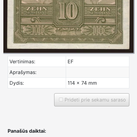
Vertinimas:
EF
Aprašymas:
Dydis:
114 x 74 mm
Prideti prie sekamu saraso
Panašūs daiktai: