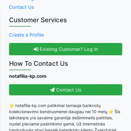
Contact Us
Customer Services
Create a Profile
Existing Customer? Log In
How To Contact Us
notafilia-kp.com
Contact Us
⭐ notafilia-kp.com patikimai tarnauja banknotų
kolekcionavimo bendruomenei daugiau nei 10 metų ⭐ Šis
laikotarpis yra savaime garantija dešimtmetis patirties,
nuolat pleciama pasirinkimo gama, Už internetinės
parduotuvės stovi begalė patenkintų klientų Žvaigždutė