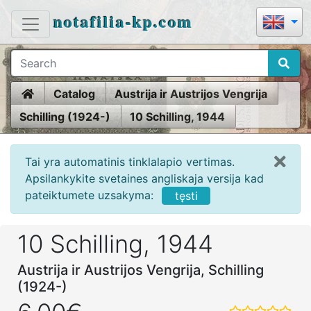
notafilia-kp.com
Home
Catalog
Austrija ir Austrijos Vengrija
Schilling (1924-)
10 Schilling, 1944
Tai yra automatinis tinklalapio vertimas.
Apsilankykite svetaines angliskaja versija kad
pateiktumete uzsakyma:
tęsti
10 Schilling, 1944
Austrija ir Austrijos Vengrija, Schilling
(1924-)