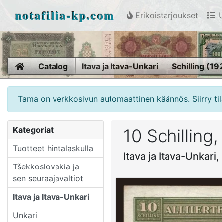
notafilia-kp.com
Erikoistarjoukset
U
Home
Catalog
Itava ja Itava-Unkari
Schilling (19
Tama on verkkosivun automaattinen käännös. Siirry til
Kategoriat
10 Schilling
Tuotteet hintalaskulla
Itava ja Itava-Unkari,
Tšekkoslovakia ja
sen seuraajavaltiot
Itava ja Itava-Unkari
Unkari