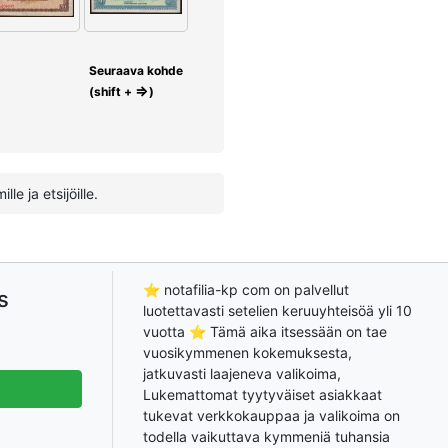
Seuraava kohde
⇒
(shift +
)
e ja etsijöille.
⭐ notafilia-kp com on palvellut
s
luotettavasti setelien keruuyhteisöä yli 10
vuotta ⭐ Tämä aika itsessään on tae
vuosikymmenen kokemuksesta,
jatkuvasti laajeneva valikoima,
Lukemattomat tyytyväiset asiakkaat
tukevat verkkokauppaa ja valikoima on
todella vaikuttava kymmeniä tuhansia