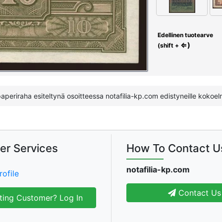
Edellinen tuotearve
⇐)
(shift +
periraha esiteltynä osoitteessa notafilia-kp.com edistyneille kokoelmill
er Services
How To Contact U
notafilia-kp.com
rofile
Contact Us
ting Customer? Log In