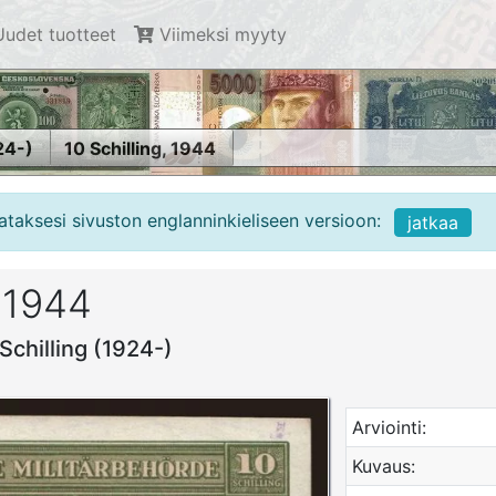
udet tuotteet
Viimeksi myyty
24-)
10 Schilling, 1944
ataksesi sivuston englanninkieliseen versioon:
jatkaa
, 1944
 Schilling (1924-)
Arviointi:
Kuvaus: