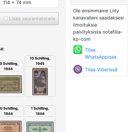
114 x 74 mm
Ole ensimmaine Liity
kanavalleni saadaksesi
Lisää seurantalistalle
ilmoituksia
paivityksista notafilia-
kp-com
a:
Tilaa
WhatsAppissa
10 Schilling,
1945
0 Schilling,
Tilaa Viberissã
1944
1 Schilling,
0 Schilling,
1944
1944