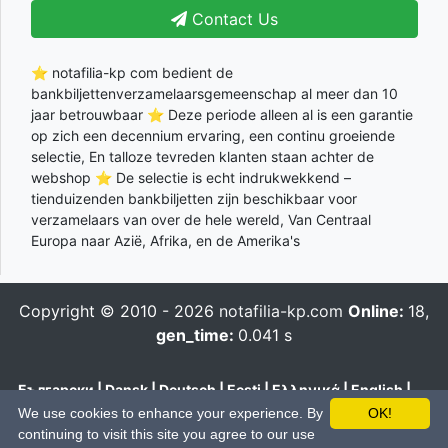
Contact Us
⭐ notafilia-kp com bedient de
bankbiljettenverzamelaarsgemeenschap al meer dan 10
jaar betrouwbaar ⭐ Deze periode alleen al is een garantie
op zich een decennium ervaring, een continu groeiende
selectie, En talloze tevreden klanten staan achter de
webshop ⭐ De selectie is echt indrukwekkend –
tienduizenden bankbiljetten zijn beschikbaar voor
verzamelaars van over de hele wereld, Van Centraal
Europa naar Azië, Afrika, en de Amerika's
Copyright © 2010 - 2026
notafilia-kp.com
Online:
18,
gen_time:
0.041 s
Български
|
Dansk
|
Deutsch
|
Eesti
|
Ελληνικά
|
English
|
Español
|
Français
|
Hrvatski
|
Italiano
|
Latviešu
|
Lietuvių
|
We use cookies to enhance your experience. By
OK!
Magyar
|
Nederlands
|
Polski
|
Português
|
Română
|
Pусский
|
continuing to visit this site you agree to our use