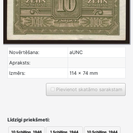
Novērtēšana:
aUNC
Apraksts:
Izmērs:
114 x 74 mm
Pievienot skatāmo sarakstam
Līdzīgi priekšmeti:
10 Schilling, 1946
1 Schilling, 1944
10 Schilling, 1944