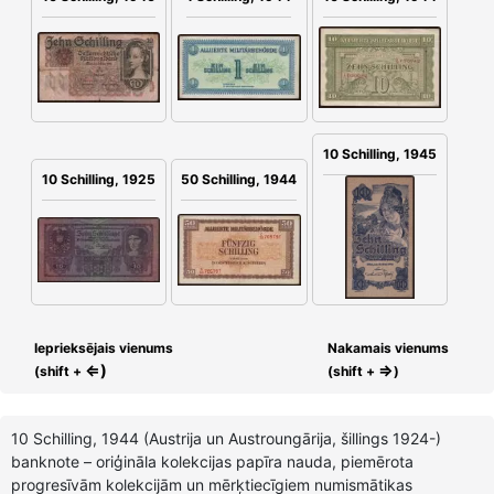
10 Schilling, 1945
10 Schilling, 1925
50 Schilling, 1944
Ieprieksējais vienums
Nakamais vienums
⇐)
⇒
(shift +
(shift +
)
10 Schilling, 1944 (Austrija un Austroungārija, šillings 1924-)
banknote – oriģināla kolekcijas papīra nauda, piemērota
progresīvām kolekcijām un mērķtiecīgiem numismātikas