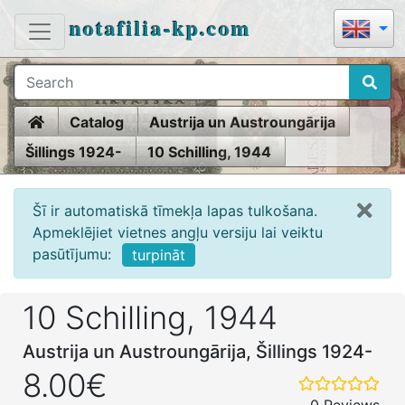
notafilia-kp.com
Home
Catalog
Austrija un Austroungārija
Šillings 1924-
10 Schilling, 1944
Šī ir automatiskā tīmekļa lapas tulkošana.
Apmeklējiet vietnes angļu versiju lai veiktu
pasūtījumu:
turpināt
10 Schilling, 1944
Austrija un Austroungārija, Šillings 1924-
8.00€