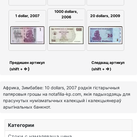
1000 dollars,
1 dollar, 2007
20 dollars, 2009
2006
Предишен артикул
Следващ артикул
⇐)
⇒
(shift +
(shift +
)
Африка, Зимбабве: 10 dollars, 2007 рэдкія гістарычныя
папяровыя грошы на notafilia-kp.com, якія падыходзяць для
прасунутых нумізматычных калекцый і калекцыянераў
арыгінальных банкнот.
Категории
Стоки с намаляваща цена