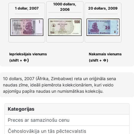
1000 dollars,
1 dollar, 2007
20 dollars, 2009
2006
Ieprieksējais vienums
Nakamais vienums
⇐)
⇒
(shift +
(shift +
)
10 dollars, 2007 (Āfrika, Zimbabwe) reta un oriģināla sena
naudas zīme, ideāli piemērota kolekcionāriem, kuri veido
apjomīgu papīra naudas un numismātikas kolekciju.
Kategorijas
Preces ar samazinošu cenu
Čehoslovākija un tās pēctecvalstis