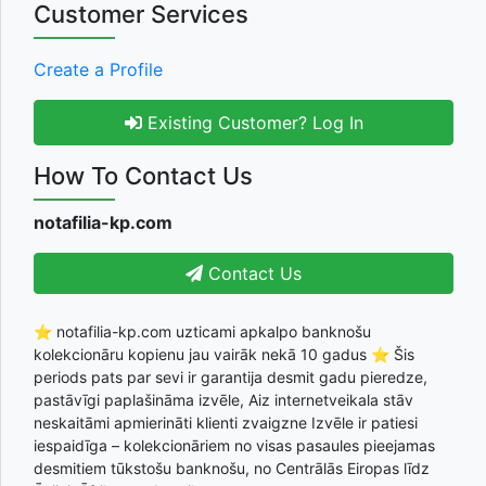
Customer Services
Create a Profile
Existing Customer? Log In
How To Contact Us
notafilia-kp.com
Contact Us
⭐ notafilia-kp.com uzticami apkalpo banknošu
kolekcionāru kopienu jau vairāk nekā 10 gadus ⭐ Šis
periods pats par sevi ir garantija desmit gadu pieredze,
pastāvīgi paplašināma izvēle, Aiz internetveikala stāv
neskaitāmi apmierināti klienti zvaigzne Izvēle ir patiesi
iespaidīga – kolekcionāriem no visas pasaules pieejamas
desmitiem tūkstošu banknošu, no Centrālās Eiropas līdz