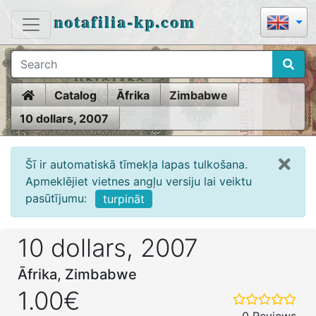
notafilia-kp.com
Home
Catalog
Āfrika
Zimbabwe
10 dollars, 2007
Šī ir automatiskā tīmekļa lapas tulkošana.
Apmeklējiet vietnes angļu versiju lai veiktu
pasūtījumu:
turpināt
10 dollars, 2007
Āfrika, Zimbabwe
1.00€