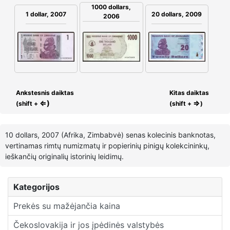
1000 dollars,
1 dollar, 2007
20 dollars, 2009
2006
Ankstesnis daiktas
Kitas daiktas
⇐)
⇒
(shift +
(shift +
)
10 dollars, 2007 (Afrika, Zimbabvė) senas kolecinis banknotas,
vertinamas rimtų numizmatų ir popierinių pinigų kolekcininkų,
ieškančių originalių istorinių leidimų.
Kategorijos
Prekės su mažėjančia kaina
Čekoslovakija ir jos įpėdinės valstybės