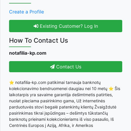
Create a Profile
Existing Customer? Log In
How To Contact Us
notafilia-kp.com
Contact Us
⭐ notafilia-kp.com patikimai tarnauja banknotų
kolekcionavimo bendruomenei daugiau nei 10 metų ⭐ Šis
laikotarpis yra savaime garantija dešimtmetis patirties,
nuolat pleciama pasirinkimo gama, Už internetinės
parduotuvės stovi begalė patenkintų klientų Žvaigždutė
pasirinkimas tikrai įspūdingas – dešimtys tūkstančių
banknotų prieinami kolekcionieriams iš viso pasaulio, Iš
Centrinės Europos į Aziją, Afrika, ir Amerikos