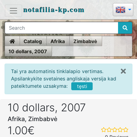
notafilia-kp.com
Home
Catalog
Afrika
Zimbabvė
10 dollars, 2007
Tai yra automatinis tinklalapio vertimas.
Apsilankykite svetaines angliskaja versija kad
pateiktumete uzsakyma:
tęsti
10 dollars, 2007
Afrika, Zimbabvė
1.00€