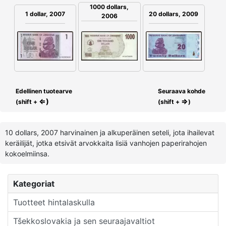
1000 dollars,
1 dollar, 2007
20 dollars, 2009
2006
Edellinen tuotearve
Seuraava kohde
⇐)
⇒
(shift +
(shift +
)
10 dollars, 2007 harvinainen ja alkuperäinen seteli, jota ihailevat
keräilijät, jotka etsivät arvokkaita lisiä vanhojen paperirahojen
kokoelmiinsa.
Kategoriat
Tuotteet hintalaskulla
Tšekkoslovakia ja sen seuraajavaltiot