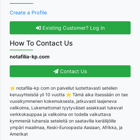
Create a Profile
Existing Customer? Log In
How To Contact Us
notafilia-kp.com
Contact Us
⭐ notafilia-kp com on palvellut luotettavasti setelien
keruuyhteisöä yli 10 vuotta ⭐ Tämä aika itsessään on tae
vuosikymmenen kokemuksesta, jatkuvasti laajeneva
valikoima, Lukemattomat tyytyväiset asiakkaat tukevat
verkkokauppaa ja valikoima on todella vaikuttava
kymmeniä tuhansia seteleitä on saatavilla keräilijöille
ympäri maailmaa, Keski-Euroopasta Aasiaan, Afrikka, ja
Amerikat