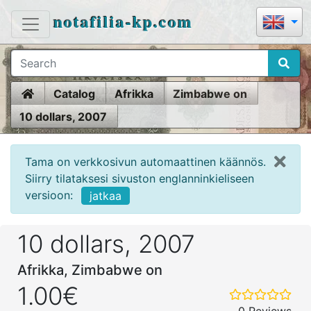
notafilia-kp.com
Home
Catalog
Afrikka
Zimbabwe on
10 dollars, 2007
Tama on verkkosivun automaattinen käännös.
Siirry tilataksesi sivuston englanninkieliseen
versioon:
jatkaa
10 dollars, 2007
Afrikka, Zimbabwe on
1.00€