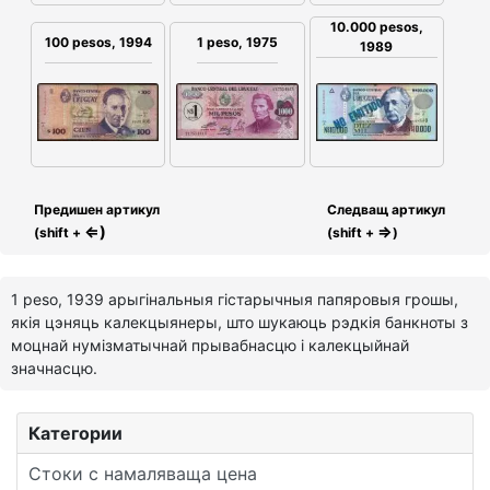
10.000 pesos,
100 pesos, 1994
1 peso, 1975
1989
Предишен артикул
Следващ артикул
⇐)
⇒
(shift +
(shift +
)
1 peso, 1939 арыгінальныя гістарычныя папяровыя грошы,
якія цэняць калекцыянеры, што шукаюць рэдкія банкноты з
моцнай нумізматычнай прывабнасцю і калекцыйнай
значнасцю.
Категории
Стоки с намаляваща цена