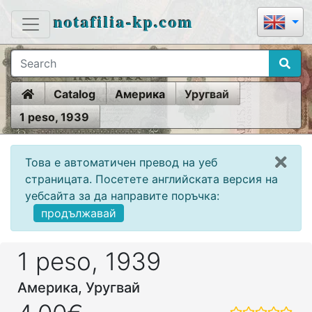
notafilia-kp.com
Home
Catalog
Америка
Уругвай
1 peso, 1939
Това е автоматичен превод на уеб
страницата. Посетете английската версия на
уебсайта за да направите поръчка:
продължавай
1 peso, 1939
Америка, Уругвай