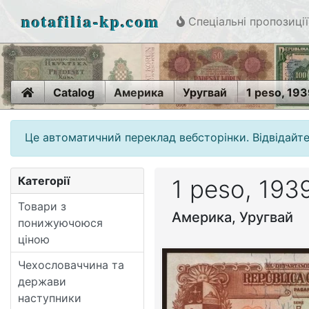
notafilia-kp.com
Спеціальні пропозиції
Home
Catalog
Америка
Уругвай
1 peso, 19
Це автоматичний переклад вебсторінки. Відвідайте
Категорії
1 peso, 193
Товари з
Америка, Уругвай
понижуючоюся
ціною
Чехословаччина та
держави
наступники