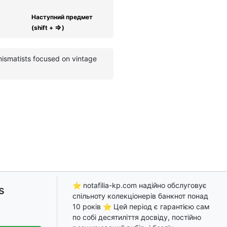
Наступний предмет
⇒
(shift +
)
mismatists focused on vintage
⭐ notafilia-kp.com надійно обслуговує
s
спільноту колекціонерів банкнот понад
10 років ⭐ Цей період є гарантією сам
по собі десятиліття досвіду, постійно