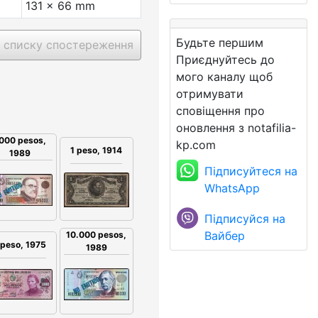
131 x 66 mm
Будьте першим
 списку спостереження
Приєднуйтесь до
мого каналу щоб
отримувати
сповіщення про
оновлення з notafilia-
000 pesos,
kp.com
1 peso, 1914
1989
Підписуйтеся на
WhatsApp
Підписуйся на
Вайбер
10.000 pesos,
 peso, 1975
1989