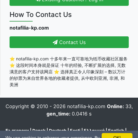
How To Contact Us
notafilia-kp.com
Contact Us
⭐ notafilia-kp.com 十多年来一直可靠地为纸币收藏社区服务
⭐ 这段时间本身就是保证 十年的经验, 不断扩展的选择, 无数
满意的客户支持该网店 ⭐ 选择真正令人印象深刻 – 数以万计
的钞票为来自世界各地的收藏者提供, 从中欧到亚洲, 非洲, 和
美洲
Copyright © 2010 - 2026
notafilia-kp.com
Online:
33,
gen_time:
0.0416 s
Български
|
Dansk
|
Deutsch
|
Eesti
|
Ελληνικά
|
English
|
Español
|
Français
|
Hrvatski
|
Italiano
|
Latviešu
|
Lietuvių
|
We use cookies to enhance your experience. By
OK!