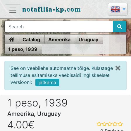
notafilia-kp.com
Home
Catalog
Ameerika
Uruguay
1 peso, 1939
See on veebilehe automaatne tõlge. Külastage
tellimuse esitamiseks veebisaidi ingliskeelset
versiooni:
jätkama
1 peso, 1939
Ameerika, Uruguay
4.00€