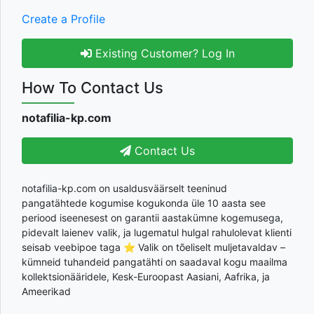
Create a Profile
Existing Customer? Log In
How To Contact Us
notafilia-kp.com
Contact Us
notafilia-kp.com on usaldusväärselt teeninud
pangatähtede kogumise kogukonda üle 10 aasta see
periood iseenesest on garantii aastakümne kogemusega,
pidevalt laienev valik, ja lugematul hulgal rahulolevat klienti
seisab veebipoe taga ⭐ Valik on tõeliselt muljetavaldav –
kümneid tuhandeid pangatähti on saadaval kogu maailma
kollektsionääridele, Kesk-Euroopast Aasiani, Aafrika, ja
Ameerikad