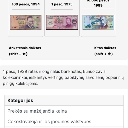
10.000 pesos,
100 pesos, 1994
1 peso, 1975
1989
Ankstesnis daiktas
Kitas daiktas
⇐)
⇒
(shift +
(shift +
)
1 peso, 1939 retas ir originalus banknotas, kuriuo žavisi
kolekcininkai, ieškantys vertingų papildymų savo senų popierinių
pinigų kolekcijoms.
Kategorijos
Prekės su mažėjančia kaina
Čekoslovakija ir jos įpėdinės valstybės