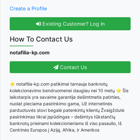
Create a Profile
Existing Customer? Log In
How To Contact Us
notafilia-kp.com
Contact Us
⭐ notafilia-kp.com patikimai tarnauja banknotų
kolekcionavimo bendruomenei daugiau nei 10 metų ⭐ Šis
laikotarpis yra savaime garantija dešimtmetis patirties,
nuolat pleciama pasirinkimo gama, Už internetinės
parduotuvės stovi begalė patenkintų klientų Žvaigždutė
pasirinkimas tikrai įspūdingas – dešimtys tūkstančių
banknotų prieinami kolekcionieriams iš viso pasaulio, Iš
Centrinės Europos į Aziją, Afrika, ir Amerikos