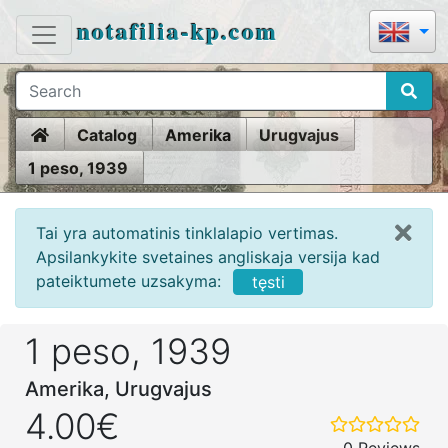
notafilia-kp.com
Home
Catalog
Amerika
Urugvajus
1 peso, 1939
Tai yra automatinis tinklalapio vertimas.
Apsilankykite svetaines angliskaja versija kad
pateiktumete uzsakyma:
tęsti
1 peso, 1939
Amerika, Urugvajus
4.00€