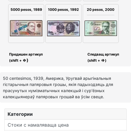
20 pesos, 2000
5000 pesos, 1989
1000 pesos, 1992
Предишен артикул
Следващ артикул
⇐)
⇒
(shift +
(shift +
)
50 centesimos, 1939, Америка, Уругвай арыгінальныя
гістарычныя папяровыя грошы, якія падыходзяць для
прасунутых нумізматычных калекцый і сур'ёзных
калекцыянераў папяровых грошай ва ўсім свеце.
Категории
Стоки с намаляваща цена