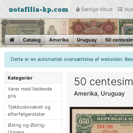
notafilia-kp.com
Særlige tilbud
Nye
Home
Catalog
Amerika
Uruguay
50 centesi
Dette er en automatisk oversættelse af websiden. Beso
Kategorier
50 centesim
Varer med faldende
Amerika, Uruguay
pris
Tjekkoslovakiet og
efterfølgerstater
Østrig og Østrig-
Ungarn