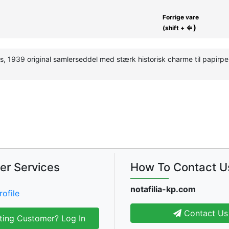
Forrige vare
⇐)
(shift +
, 1939 original samlerseddel med stærk historisk charme til papir
er Services
How To Contact U
notafilia-kp.com
rofile
Contact Us
ting Customer? Log In