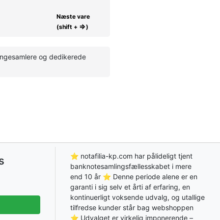
Næste vare
⇒
(shift +
)
pengesamlere og dedikerede
⭐ notafilia-kp.com har pålideligt tjent
s
banknotesamlingsfællesskabet i mere
end 10 år ⭐ Denne periode alene er en
garanti i sig selv et årti af erfaring, en
kontinuerligt voksende udvalg, og utallige
tilfredse kunder står bag webshoppen
⭐ Udvalget er virkelig imponerende –