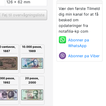
126 x 62 mm
Vær den første Tilmeld
dig min kanal for at få
Føj til overvågningsliste
besked om
opdateringer fra
notafilia-kp com
Abonner pa
WhatsApp
0 centavos,
10.000 pesos,
1887
1989
Abonner pa Viber
20 pesos,
000 pesos,
2000
1992