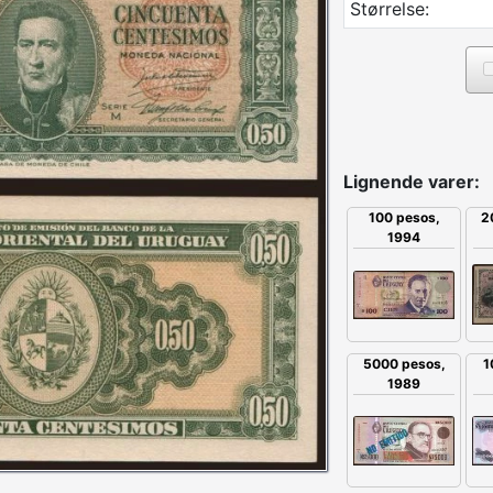
Størrelse:
Lignende varer:
2
100 pesos,
1994
5000 pesos,
1
1989