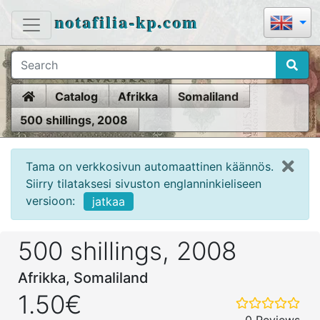
notafilia-kp.com
Home
Catalog
Afrikka
Somaliland
500 shillings, 2008
Tama on verkkosivun automaattinen käännös.
Siirry tilataksesi sivuston englanninkieliseen
versioon:
jatkaa
500 shillings, 2008
Afrikka, Somaliland
1.50€