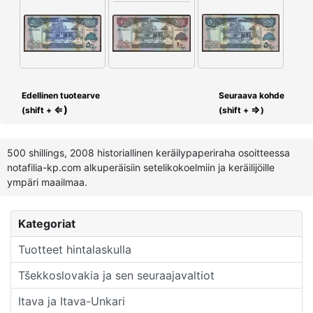
Edellinen tuotearve
Seuraava kohde
⇐)
⇒
(shift +
(shift +
)
500 shillings, 2008 historiallinen keräilypaperiraha osoitteessa
notafilia-kp.com alkuperäisiin setelikokoelmiin ja keräilijöille
ympäri maailmaa.
Kategoriat
Tuotteet hintalaskulla
Tšekkoslovakia ja sen seuraajavaltiot
Itava ja Itava-Unkari