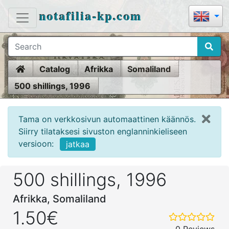
notafilia-kp.com
Home
Catalog
Afrikka
Somaliland
500 shillings, 1996
Tama on verkkosivun automaattinen käännös.
Siirry tilataksesi sivuston englanninkieliseen
versioon:
jatkaa
500 shillings, 1996
Afrikka, Somaliland
1.50€