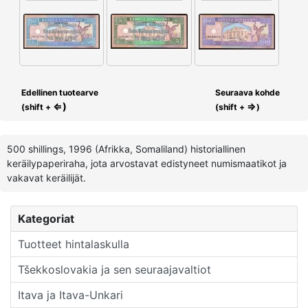
Edellinen tuotearve
Seuraava kohde
⇐)
⇒
(shift +
(shift +
)
500 shillings, 1996 (Afrikka, Somaliland) historiallinen
keräilypaperiraha, jota arvostavat edistyneet numismaatikot ja
vakavat keräilijät.
Kategoriat
Tuotteet hintalaskulla
Tšekkoslovakia ja sen seuraajavaltiot
Itava ja Itava-Unkari