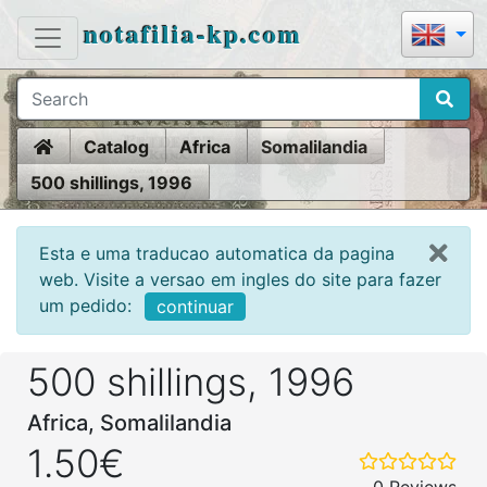
notafilia-kp.com
Home
Catalog
Africa
Somalilandia
500 shillings, 1996
Esta e uma traducao automatica da pagina
web. Visite a versao em ingles do site para fazer
um pedido:
continuar
500 shillings, 1996
Africa, Somalilandia
1.50€