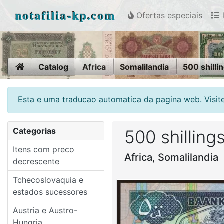
notafilia-kp.com
Ofertas especiais
Home
Catalog
Africa
Somalilandia
500 shilli
Esta e uma traducao automatica da pagina web. Visite
Categorias
500 shilling
Itens com preco
Africa, Somalilandia
decrescente
Tchecoslovaquia e
estados sucessores
Austria e Austro-
Hungria