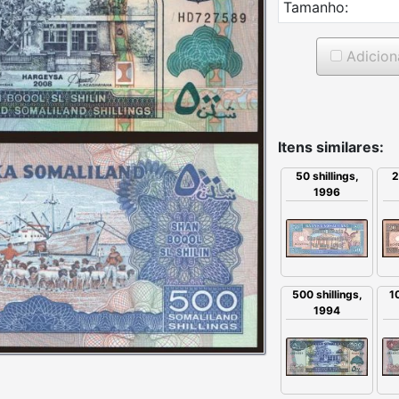
Tamanho:
Adicion
Itens similares:
50 shillings,
2
1996
500 shillings,
1
1994