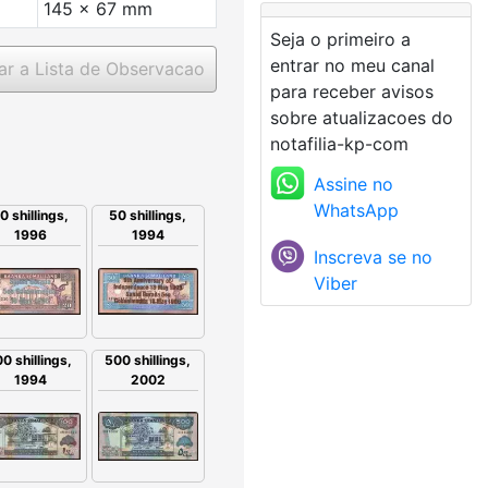
145 x 67 mm
Seja o primeiro a
entrar no meu canal
ar a Lista de Observacao
para receber avisos
sobre atualizacoes do
notafilia-kp-com
Assine no
WhatsApp
50 shillings,
0 shillings,
1994
1996
Inscreva se no
Viber
500 shillings,
00 shillings,
2002
1994