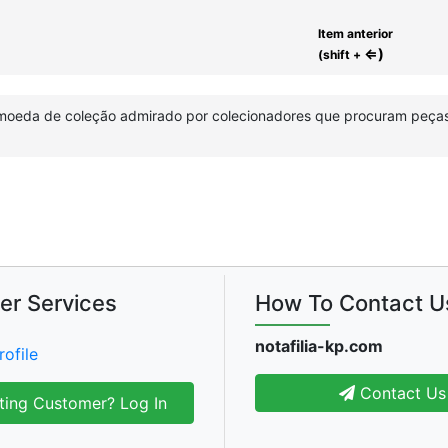
Item anterior
⇐)
(shift +
-moeda de coleção admirado por colecionadores que procuram peças h
er Services
How To Contact U
notafilia-kp.com
rofile
Contact Us
ting Customer? Log In