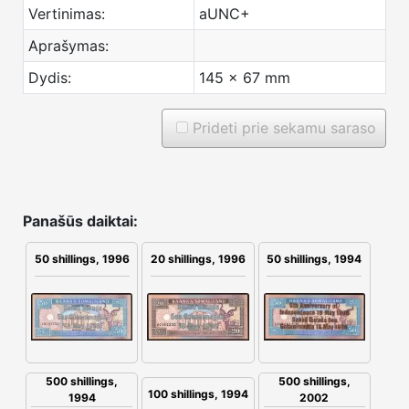
Vertinimas:
aUNC+
Aprašymas:
Dydis:
145 x 67 mm
Prideti prie sekamu saraso
Panašūs daiktai:
50 shillings, 1996
20 shillings, 1996
50 shillings, 1994
500 shillings,
500 shillings,
100 shillings, 1994
1994
2002