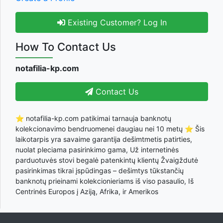
Existing Customer? Log In
How To Contact Us
notafilia-kp.com
Contact Us
⭐ notafilia-kp.com patikimai tarnauja banknotų
kolekcionavimo bendruomenei daugiau nei 10 metų ⭐ Šis
laikotarpis yra savaime garantija dešimtmetis patirties,
nuolat pleciama pasirinkimo gama, Už internetinės
parduotuvės stovi begalė patenkintų klientų Žvaigždutė
pasirinkimas tikrai įspūdingas – dešimtys tūkstančių
banknotų prieinami kolekcionieriams iš viso pasaulio, Iš
Centrinės Europos į Aziją, Afrika, ir Amerikos