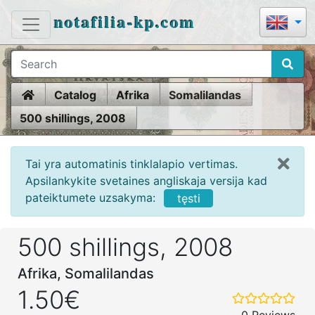
notafilia-kp.com
Home
Catalog
Afrika
Somalilandas
500 shillings, 2008
Tai yra automatinis tinklalapio vertimas.
Apsilankykite svetaines angliskaja versija kad
pateiktumete uzsakyma:
tęsti
500 shillings, 2008
Afrika, Somalilandas
1.50€