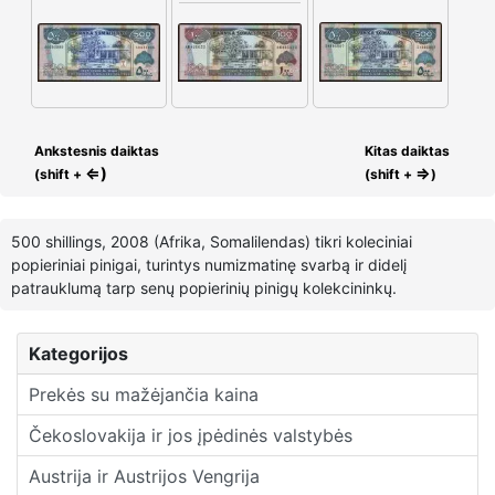
Ankstesnis daiktas
Kitas daiktas
⇐)
⇒
(shift +
(shift +
)
500 shillings, 2008 (Afrika, Somalilendas) tikri koleciniai
popieriniai pinigai, turintys numizmatinę svarbą ir didelį
patrauklumą tarp senų popierinių pinigų kolekcininkų.
Kategorijos
Prekės su mažėjančia kaina
Čekoslovakija ir jos įpėdinės valstybės
Austrija ir Austrijos Vengrija