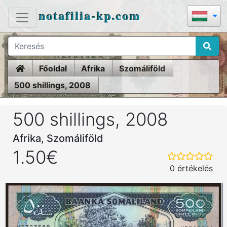
notafilia-kp.com
Home
Főoldal
Afrika
Szomáliföld
500 shillings, 2008
500 shillings, 2008
Afrika, Szomáliföld
1.50€
0 értékelés