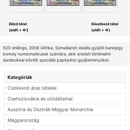
Előző tétel
Következő tétel
⇐)
⇒
(shift +
(shift +
)
500 shillings, 2008 (Afrika, Somaliland) ideális gyűjtői bankjegy
komoly numizmatikusok számára, akik eredeti történelmi
darabokkal bővítik speciális papírpénz-gyűjteményüket.
Kategóriák
Csökkenő áras tételek
Csehszlovákia és utódállamai
Ausztria és Osztrák-Magyar Monarchia
Magyarország