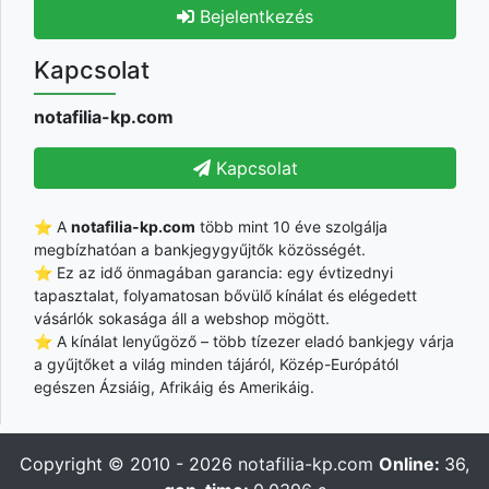
Bejelentkezés
Kapcsolat
notafilia-kp.com
Kapcsolat
⭐ A
notafilia-kp.com
több mint 10 éve szolgálja
megbízhatóan a bankjegygyűjtők közösségét.
⭐ Ez az idő önmagában garancia: egy évtizednyi
tapasztalat, folyamatosan bővülő kínálat és elégedett
vásárlók sokasága áll a webshop mögött.
⭐ A kínálat lenyűgöző – több tízezer eladó bankjegy várja
a gyűjtőket a világ minden tájáról, Közép-Európától
egészen Ázsiáig, Afrikáig és Amerikáig.
Copyright © 2010 - 2026
notafilia-kp.com
Online:
36,