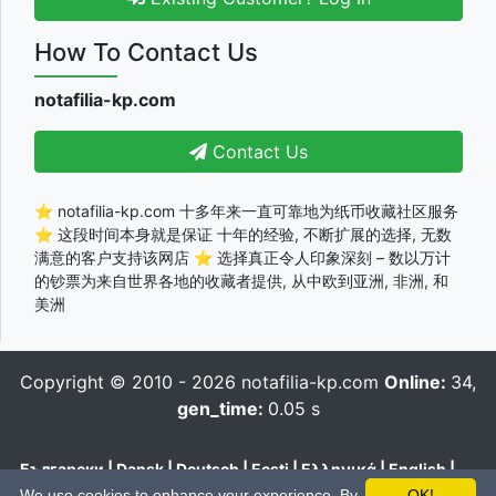
How To Contact Us
notafilia-kp.com
Contact Us
⭐ notafilia-kp.com 十多年来一直可靠地为纸币收藏社区服务
⭐ 这段时间本身就是保证 十年的经验, 不断扩展的选择, 无数
满意的客户支持该网店 ⭐ 选择真正令人印象深刻 – 数以万计
的钞票为来自世界各地的收藏者提供, 从中欧到亚洲, 非洲, 和
美洲
Copyright © 2010 - 2026
notafilia-kp.com
Online:
34,
gen_time:
0.05 s
Български
|
Dansk
|
Deutsch
|
Eesti
|
Ελληνικά
|
English
|
Español
|
Français
|
Hrvatski
|
Italiano
|
Latviešu
|
Lietuvių
|
We use cookies to enhance your experience. By
OK!