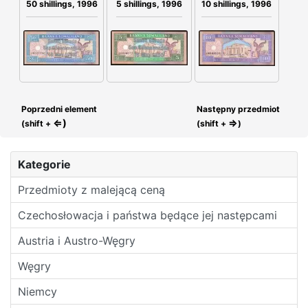
50 shillings, 1996
5 shillings, 1996
10 shillings, 1996
Poprzedni element
Następny przedmiot
⇐)
⇒
(shift +
(shift +
)
Kategorie
Przedmioty z malejącą ceną
Czechosłowacja i państwa będące jej następcami
Austria i Austro-Węgry
Węgry
Niemcy