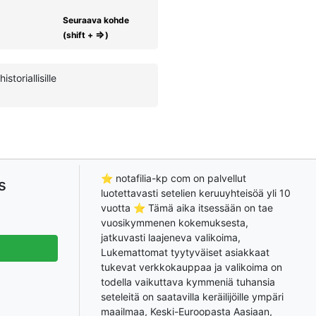
Seuraava kohde
⇒
(shift +
)
toriallisille
⭐ notafilia-kp com on palvellut
s
luotettavasti setelien keruuyhteisöä yli 10
vuotta ⭐ Tämä aika itsessään on tae
vuosikymmenen kokemuksesta,
jatkuvasti laajeneva valikoima,
Lukemattomat tyytyväiset asiakkaat
tukevat verkkokauppaa ja valikoima on
todella vaikuttava kymmeniä tuhansia
seteleitä on saatavilla keräilijöille ympäri
maailmaa, Keski-Euroopasta Aasiaan,