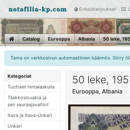
notafilia-kp.com
Erikoistarjoukset
U
Home
Catalog
Eurooppa
Albania
50 leke, 19
Tama on verkkosivun automaattinen käännös. Siirry til
Kategoriat
50 leke, 195
Tuotteet hintalaskulla
Eurooppa, Albania
Tšekkoslovakia ja
sen seuraajavaltiot
Itava ja Itava-Unkari
Unkari