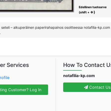
Edellinen tuotearve
⇐)
(shift +
seteli – alkuperäinen paperirahapainos osoitteessa notafilia-kp.com his
.
er Services
How To Contact U
notafilia-kp.com
rofile
Contact Us
ting Customer? Log In