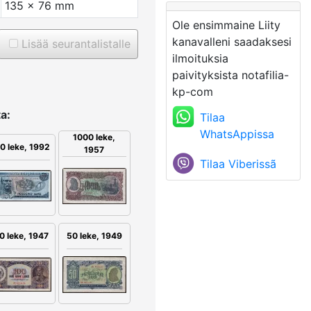
135 x 76 mm
Ole ensimmaine Liity
kanavalleni saadaksesi
Lisää seurantalistalle
ilmoituksia
paivityksista notafilia-
kp-com
a:
Tilaa
WhatsAppissa
1000 leke,
0 leke, 1992
1957
Tilaa Viberissã
0 leke, 1947
50 leke, 1949