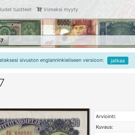
udet tuotteet
Viimeksi myyty
57
ataksesi sivuston englanninkieliseen versioon:
jatkaa
7
Arviointi:
Kuvaus: