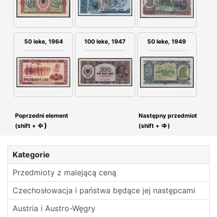
100 leke, 1947
50 leke, 1949
50 leke, 1964
Poprzedni element
Następny przedmiot
⇐)
⇒
(shift +
(shift +
)
Kategorie
Przedmioty z malejącą ceną
Czechosłowacja i państwa będące jej następcami
Austria i Austro-Węgry