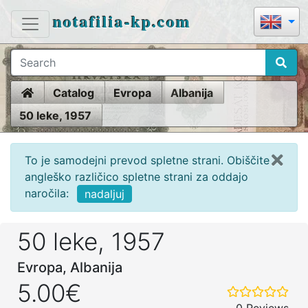
notafilia-kp.com
Home
Catalog
Evropa
Albanija
50 leke, 1957
To je samodejni prevod spletne strani. Obiščite
angleško različico spletne strani za oddajo
naročila:
nadaljuj
50 leke, 1957
Evropa, Albanija
5.00€