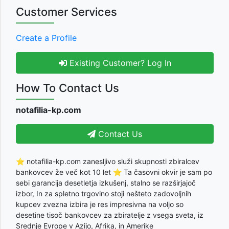
Customer Services
Create a Profile
Existing Customer? Log In
How To Contact Us
notafilia-kp.com
Contact Us
⭐ notafilia-kp.com zanesljivo služi skupnosti zbiralcev
bankovcev že več kot 10 let ⭐ Ta časovni okvir je sam po
sebi garancija desetletja izkušenj, stalno se razširjajoč
izbor, In za spletno trgovino stoji nešteto zadovoljnih
kupcev zvezna izbira je res impresivna na voljo so
desetine tisoč bankovcev za zbiratelje z vsega sveta, iz
Srednje Evrope v Azijo, Afrika, in Amerike