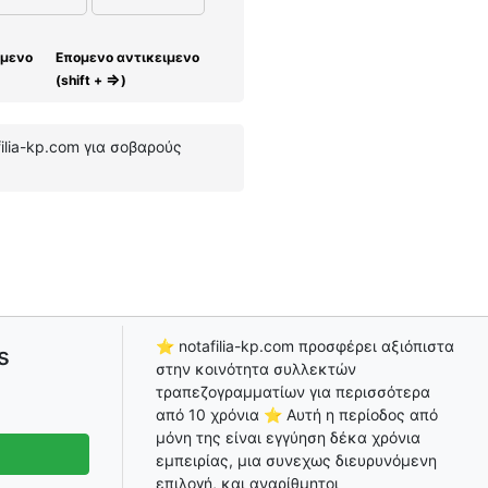
ίμενο
Επομενο αντικειμενο
⇒
(shift +
)
ilia-kp.com για σοβαρούς
⭐ notafilia-kp.com προσφέρει αξιόπιστα
s
στην κοινότητα συλλεκτών
τραπεζογραμματίων για περισσότερα
από 10 χρόνια ⭐ Αυτή η περίοδος από
μόνη της είναι εγγύηση δέκα χρόνια
εμπειρίας, μια συνεχως διευρυνόμενη
επιλογή, και αναρίθμητοι