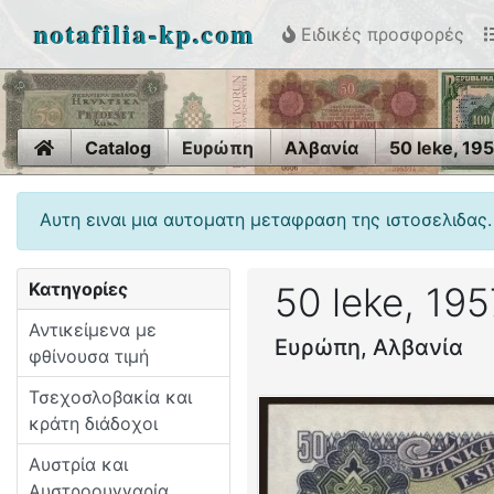
notafilia-kp.com
Ειδικές προσφορές
Home
Catalog
Ευρώπη
Αλβανία
50 leke, 19
Αυτη ειναι μια αυτοματη μεταφραση της ιστοσελιδας.
Κατηγορίες
50 leke, 195
Αντικείμενα με
Ευρώπη, Αλβανία
φθίνουσα τιμή
Τσεχοσλοβακία και
κράτη διάδοχοι
Αυστρία και
Αυστροουγγαρία