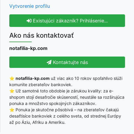
Vytvorenie profilu
Existujúci zákazník? Prihlásenie...
Ako nás kontaktovať
notafilia-kp.com
Kontaktujte nás
⭐
notafilia-kp.com
už viac ako 10 rokov spoľahlivo slúži
komunite zberateľov bankoviek.
⭐ Už samotné toto obdobie je zárukou kvality: za e-
shopom stojí desaťročie skúseností, neustále sa rozširujúca
ponuka a množstvo spokojných zákazníkov.
⭐ Ponuka je skutočne pôsobivá – na zberateľov čakajú
desaťtisíce bankoviek z celého sveta, od strednej Európy
až po Áziu, Afriku a Ameriku.