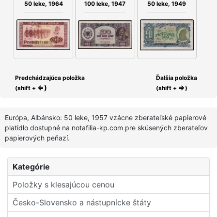
100 leke, 1947
50 leke, 1949
50 leke, 1964
Predchádzajúca položka
Ďalšia položka
⇐)
⇒
(shift +
(shift +
)
Európa, Albánsko: 50 leke, 1957 vzácne zberateľské papierové
platidlo dostupné na notafilia-kp.com pre skúsených zberateľov
papierových peňazí.
Kategórie
Položky s klesajúcou cenou
Česko-Slovensko a nástupní­cke štáty