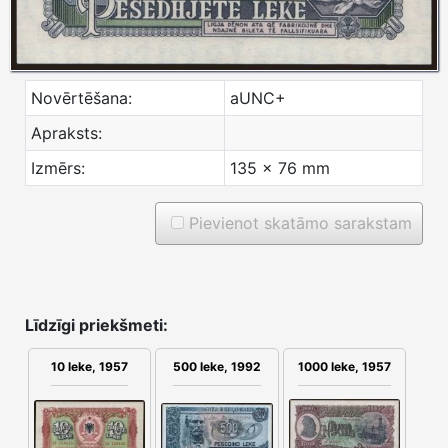
Novērtēšana:
aUNC+
Apraksts:
Izmērs:
135 x 76 mm
Pievienot skatāmo sarakstam
Līdzīgi priekšmeti:
10 leke, 1957
500 leke, 1992
1000 leke, 1957