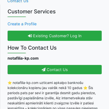
Contact Us
Customer Services
Create a Profile
Existing Customer? Log In
How To Contact Us
notafilia-kp.com
Contact Us
⭐ notafilia-kp.com uzticami apkalpo banknošu
kolekcionāru kopienu jau vairāk nekā 10 gadus ⭐ Šis
periods pats par sevi ir garantija desmit gadu pieredze,
pastāvīgi paplašināma izvēle, Aiz internetveikala stāv
neskaitāmi apmierināti klienti zvaigzne Izvēle ir patiesi
iespaidīga – kolekcionāriem no visas pasaules pieejamas