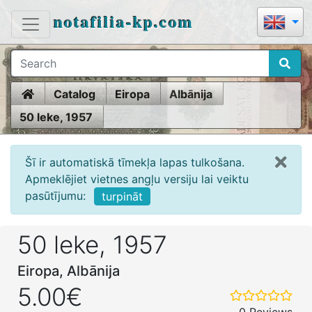
notafilia-kp.com
Home
Catalog
Eiropa
Albānija
50 leke, 1957
Šī ir automatiskā tīmekļa lapas tulkošana.
Apmeklējiet vietnes angļu versiju lai veiktu
pasūtījumu:
turpināt
50 leke, 1957
Eiropa, Albānija
5.00€