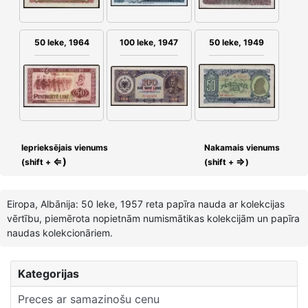
100 leke, 1947
50 leke, 1949
50 leke, 1964
Ieprieksējais vienums
Nakamais vienums
⇐)
⇒
(shift +
(shift +
)
Eiropa, Albānija: 50 leke, 1957 reta papīra nauda ar kolekcijas
vērtību, piemērota nopietnām numismātikas kolekcijām un papīra
naudas kolekcionāriem.
Kategorijas
Preces ar samazinošu cenu