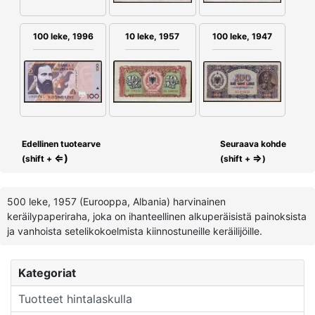
100 leke, 1996
10 leke, 1957
100 leke, 1947
Edellinen tuotearve
Seuraava kohde
⇐)
⇒
(shift +
(shift +
)
500 leke, 1957 (Eurooppa, Albania) harvinainen
keräilypaperiraha, joka on ihanteellinen alkuperäisistä painoksista
ja vanhoista setelikokoelmista kiinnostuneille keräilijöille.
Kategoriat
Tuotteet hintalaskulla