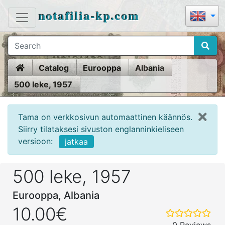
notafilia-kp.com
Home
Catalog
Eurooppa
Albania
500 leke, 1957
Tama on verkkosivun automaattinen käännös.
Siirry tilataksesi sivuston englanninkieliseen
versioon:
jatkaa
500 leke, 1957
Eurooppa, Albania
10.00€