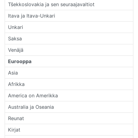
Tšekkoslovakia ja sen seuraajavaltiot
Itava ja Itava-Unkari
Unkari
Saksa
Venäjä
Eurooppa
Asia
Afrikka
America on Amerikka
Australia ja Oseania
Reunat
Kirjat