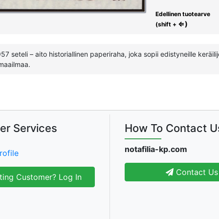
Edellinen tuotearve
⇐)
(shift +
seteli – aito historiallinen paperiraha, joka sopii edistyneille keräilijö
 maailmaa.
er Services
How To Contact U
notafilia-kp.com
rofile
Contact Us
ting Customer? Log In