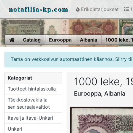
notafilia-kp.com
Erikoistarjoukset
U
Home
Catalog
Eurooppa
Albania
1000 leke, 
Tama on verkkosivun automaattinen käännös. Siirry til
Kategoriat
1000 leke, 
Tuotteet hintalaskulla
Eurooppa, Albania
Tšekkoslovakia ja
sen seuraajavaltiot
Itava ja Itava-Unkari
Unkari