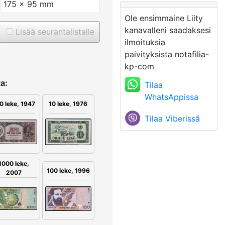
175 x 95 mm
Ole ensimmaine Liity
kanavalleni saadaksesi
Lisää seurantalistalle
ilmoituksia
paivityksista notafilia-
kp-com
a:
Tilaa
WhatsAppissa
0 leke, 1947
10 leke, 1976
Tilaa Viberissã
1000 leke,
100 leke, 1996
2007