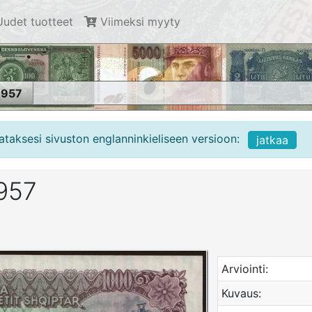
udet tuotteet
Viimeksi myyty
1957
ataksesi sivuston englanninkieliseen versioon:
jatkaa
1957
Arviointi:
Kuvaus: