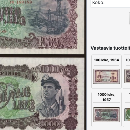
Koko:
Vastaavia tuotteit
100 leke, 1964
10
1000 leke,
1957