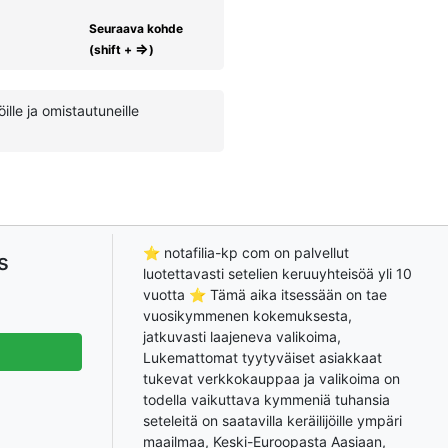
Seuraava kohde
⇒
(shift +
)
ille ja omistautuneille
⭐ notafilia-kp com on palvellut
s
luotettavasti setelien keruuyhteisöä yli 10
vuotta ⭐ Tämä aika itsessään on tae
vuosikymmenen kokemuksesta,
jatkuvasti laajeneva valikoima,
Lukemattomat tyytyväiset asiakkaat
tukevat verkkokauppaa ja valikoima on
todella vaikuttava kymmeniä tuhansia
seteleitä on saatavilla keräilijöille ympäri
maailmaa, Keski-Euroopasta Aasiaan,