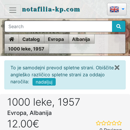
notafilia-kp.com
Home
Catalog
Evropa
Albanija
1000 leke, 1957
To je samodejni prevod spletne strani. Obiščite
angleško različico spletne strani za oddajo
naročila:
nadaljuj
1000 leke, 1957
Evropa, Albanija
12.00€