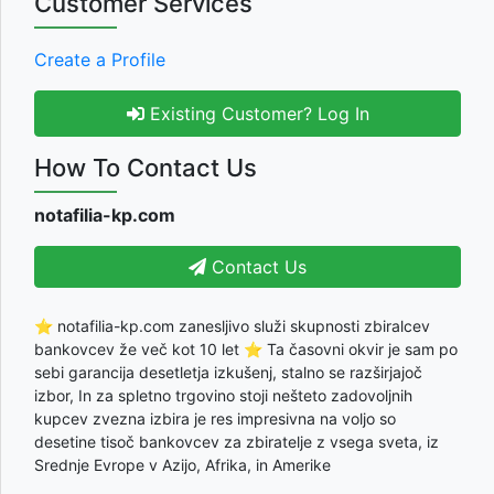
Customer Services
Create a Profile
Existing Customer? Log In
How To Contact Us
notafilia-kp.com
Contact Us
⭐ notafilia-kp.com zanesljivo služi skupnosti zbiralcev
bankovcev že več kot 10 let ⭐ Ta časovni okvir je sam po
sebi garancija desetletja izkušenj, stalno se razširjajoč
izbor, In za spletno trgovino stoji nešteto zadovoljnih
kupcev zvezna izbira je res impresivna na voljo so
desetine tisoč bankovcev za zbiratelje z vsega sveta, iz
Srednje Evrope v Azijo, Afrika, in Amerike