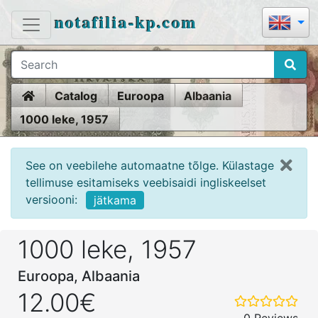
notafilia-kp.com
Home
Catalog
Euroopa
Albaania
1000 leke, 1957
See on veebilehe automaatne tõlge. Külastage
tellimuse esitamiseks veebisaidi ingliskeelset
versiooni:
jätkama
1000 leke, 1957
Euroopa, Albaania
12.00€