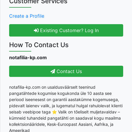
Customer Services
Create a Profile
Existing Customer? Log In
How To Contact Us
notafilia-kp.com
Contact Us
notafilia-kp.com on usaldusväärselt teeninud
pangatähtede kogumise kogukonda üle 10 aasta see
periood iseenesest on garantii aastakümne kogemusega,
pidevalt laienev valik, ja lugematul hulgal rahulolevat klienti
seisab veebipoe taga ⭐ Valik on tõeliselt muljetavaldav –
kümneid tuhandeid pangatähti on saadaval kogu maailma
kollektsionääridele, Kesk-Euroopast Aasiani, Aafrika, ja
Ameerikad