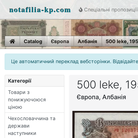
notafilia-kp.com
Спеціальні пропозиції
Home
Catalog
Європа
Албанія
500 leke, 19
Це автоматичний переклад вебсторінки. Відвідайте
Категорії
500 leke, 1
Товари з
Європа, Албанія
понижуючоюся
ціною
Чехословаччина та
держави
наступники