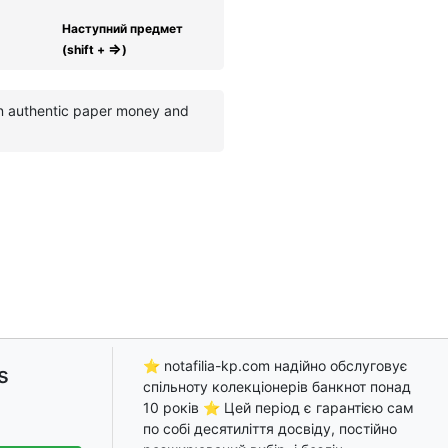
Наступний предмет
⇒
(shift +
)
 in authentic paper money and
⭐ notafilia-kp.com надійно обслуговує
s
спільноту колекціонерів банкнот понад
10 років ⭐ Цей період є гарантією сам
по собі десятиліття досвіду, постійно