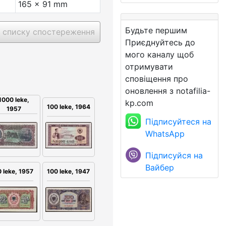
165 x 91 mm
Будьте першим
 списку спостереження
Приєднуйтесь до
мого каналу щоб
отримувати
сповіщення про
оновлення з notafilia-
1000 leke,
kp.com
100 leke, 1964
1957
Підписуйтеся на
WhatsApp
Підписуйся на
Вайбер
100 leke, 1947
0 leke, 1957