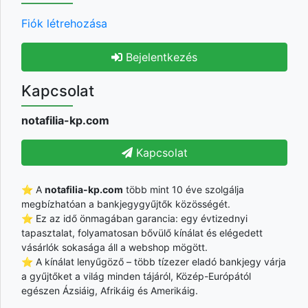
Fiók létrehozása
Bejelentkezés
Kapcsolat
notafilia-kp.com
Kapcsolat
⭐ A
notafilia-kp.com
több mint 10 éve szolgálja
megbízhatóan a bankjegygyűjtők közösségét.
⭐ Ez az idő önmagában garancia: egy évtizednyi
tapasztalat, folyamatosan bővülő kínálat és elégedett
vásárlók sokasága áll a webshop mögött.
⭐ A kínálat lenyűgöző – több tízezer eladó bankjegy várja
a gyűjtőket a világ minden tájáról, Közép-Európától
egészen Ázsiáig, Afrikáig és Amerikáig.