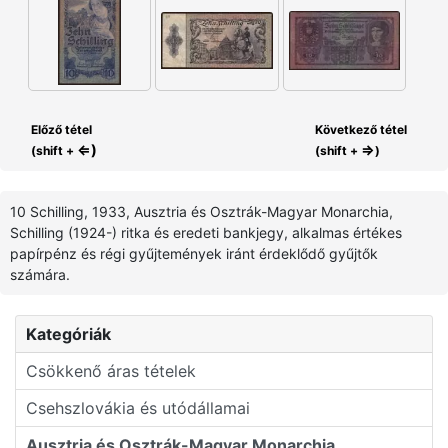
Előző tétel
Következő tétel
⇐)
⇒
(shift +
(shift +
)
10 Schilling, 1933, Ausztria és Osztrák-Magyar Monarchia,
Schilling (1924-) ritka és eredeti bankjegy, alkalmas értékes
papírpénz és régi gyűjtemények iránt érdeklődő gyűjtők
számára.
Kategóriák
Csökkenő áras tételek
Csehszlovákia és utódállamai
Ausztria és Osztrák-Magyar Monarchia