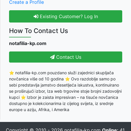
Create a Profile
Existing Customer? Log In
How To Contact Us
notafilia-kp.com
Contact Us
⭐ notafilia-kp.com pouzdano služi zajednici skupljača
novčanica više od 10 godina ⭐ Ovo razdoblje samo po
sebi predstavlja jamstvo desetljeća iskustva, kontinuirano
se proširujući izbor, Iza web trgovine stoje brojni zadovoljni
kupci ⭐ Izbor je zaista impresivan – na tisuće novčanica
dostupno je kolekcionarima iz cijelog svijeta, iz srednje
europe u aziju, Afrika, i Amerika
Copyright © 2010 - 2026
notafilia-kp.com
Online:
41,