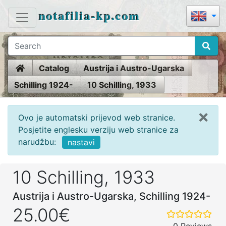
notafilia-kp.com
Home
Catalog
Austrija i Austro-Ugarska
Schilling 1924-
10 Schilling, 1933
Ovo je automatski prijevod web stranice.
Posjetite englesku verziju web stranice za
narudžbu:
nastavi
10 Schilling, 1933
Austrija i Austro-Ugarska, Schilling 1924-
25.00€