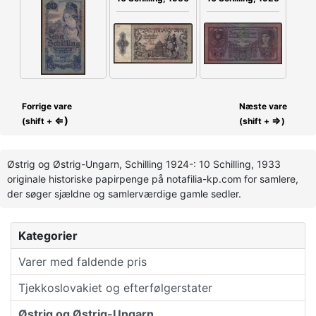
Forrige vare
Næste vare
⇐)
⇒
(shift +
(shift +
)
Østrig og Østrig-Ungarn, Schilling 1924-: 10 Schilling, 1933
originale historiske papirpenge på notafilia-kp.com for samlere,
der søger sjældne og samlerværdige gamle sedler.
Kategorier
Varer med faldende pris
Tjekkoslovakiet og efterfølgerstater
Østrig og Østrig-Ungarn