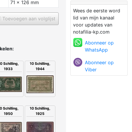
71 x 126 mm
Wees de eerste word
lid van mijn kanaal
Toevoegen aan volglijst
voor updates van
notafilia-kp.com
Abonneer op
ikelen:
WhatsApp
Abonneer op
0 Schilling,
10 Schilling,
Viber
1933
1944
10 Schilling,
0 Schilling,
1925
1950