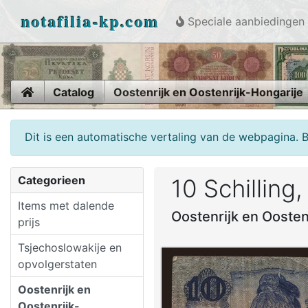
notafilia-kp.com
Speciale aanbiedingen
Home
Catalog
Oostenrijk en Oostenrijk-Hongarije
Dit is een automatische vertaling van de webpagina. 
Categorieen
10 Schilling
Items met dalende
Oostenrijk en Oostenr
prijs
Tsjechoslowakije en
opvolgerstaten
Oostenrijk en
Oostenrijk-