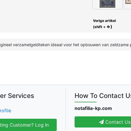
Vorige artikel
⇐)
(shift +
origineel verzamelgeldteken ideaal voor het opbouwen van zeldzame pa
er Services
How To Contact U
notafilia-kp.com
rofile
Contact Us
ting Customer? Log In