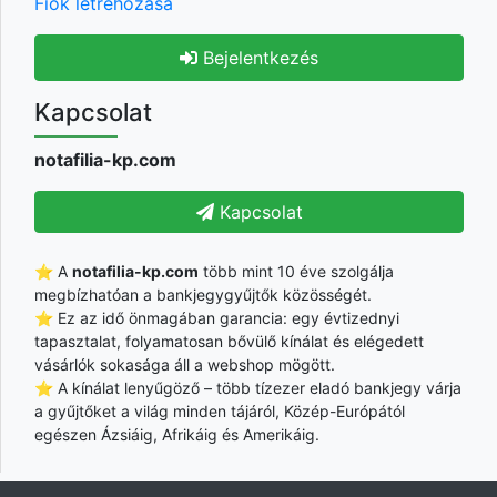
Fiók létrehozása
Bejelentkezés
Kapcsolat
notafilia-kp.com
Kapcsolat
⭐ A
notafilia-kp.com
több mint 10 éve szolgálja
megbízhatóan a bankjegygyűjtők közösségét.
⭐ Ez az idő önmagában garancia: egy évtizednyi
tapasztalat, folyamatosan bővülő kínálat és elégedett
vásárlók sokasága áll a webshop mögött.
⭐ A kínálat lenyűgöző – több tízezer eladó bankjegy várja
a gyűjtőket a világ minden tájáról, Közép-Európától
egészen Ázsiáig, Afrikáig és Amerikáig.