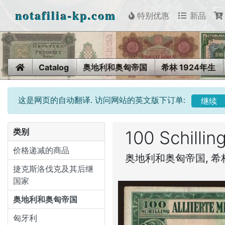
notafilia-kp.com
特别优惠
新品
Home
Catalog
奥地利和奥匈帝国
希林 1924年生
这是网页的自动翻译. 访问网站的英文版下订单:
继续
类别
100 Schillin
价格递减的商品
奥地利和奥匈帝国, 希林
捷克斯洛伐克及其后继
国家
奥地利和奥匈帝国
匈牙利