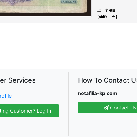
上一个项目
⇐)
(shift +
er Services
How To Contact U
notafilia-kp.com
rofile
Contact Us
ting Customer? Log In