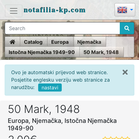
notafilia-kp.com
Home
Catalog
Europa
Njemačka
Istočna Njemačka 1949-90
50 Mark, 1948
Ovo je automatski prijevod web stranice.
Posjetite englesku verziju web stranice za
narudžbu:
nastavi
50 Mark, 1948
Europa, Njemačka, Istočna Njemačka
1949-90