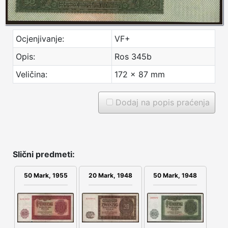
Ocjenjivanje:
VF+
Opis:
Ros 345b
Veličina:
172 x 87 mm
Dodaj na popis praćenja
Slični predmeti:
50 Mark, 1955
20 Mark, 1948
50 Mark, 1948