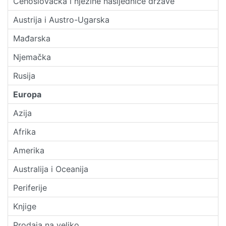
Čehoslovačka i njezine nasljednice države
Austrija i Austro-Ugarska
Mađarska
Njemačka
Rusija
Europa
Azija
Afrika
Amerika
Australija i Oceanija
Periferije
Knjige
Prodaja na veliko