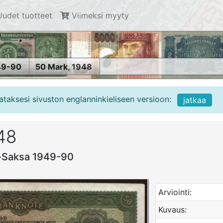
udet tuotteet
Viimeksi myyty
49-90
50 Mark, 1948
ataksesi sivuston englanninkieliseen versioon:
jatkaa
48
ä-Saksa 1949-90
Arviointi:
Kuvaus: