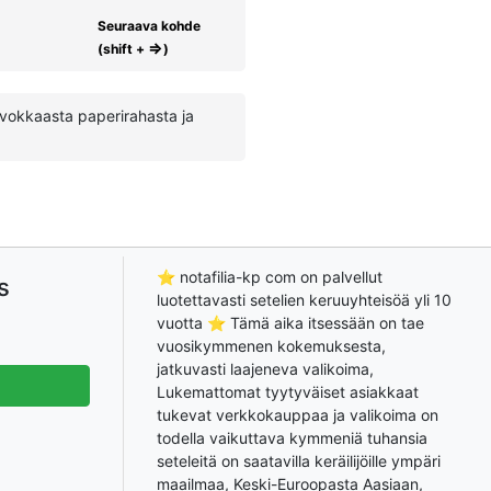
Seuraava kohde
⇒
(shift +
)
rvokkaasta paperirahasta ja
⭐ notafilia-kp com on palvellut
s
luotettavasti setelien keruuyhteisöä yli 10
vuotta ⭐ Tämä aika itsessään on tae
vuosikymmenen kokemuksesta,
jatkuvasti laajeneva valikoima,
Lukemattomat tyytyväiset asiakkaat
tukevat verkkokauppaa ja valikoima on
todella vaikuttava kymmeniä tuhansia
seteleitä on saatavilla keräilijöille ympäri
maailmaa, Keski-Euroopasta Aasiaan,