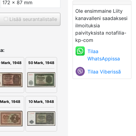
172 x 87 mm
Ole ensimmaine Liity
kanavalleni saadaksesi
Lisää seurantalistalle
ilmoituksia
paivityksista notafilia-
kp-com
a:
Tilaa
WhatsAppissa
50 Mark, 1948
 Mark, 1948
Tilaa Viberissã
 Mark, 1948
10 Mark, 1948