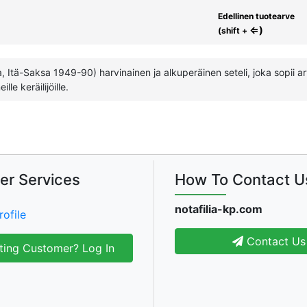
Edellinen tuotearve
⇐)
(shift +
Itä-Saksa 1949-90) harvinainen ja alkuperäinen seteli, joka sopii a
le keräilijöille.
er Services
How To Contact U
notafilia-kp.com
rofile
Contact Us
ting Customer? Log In