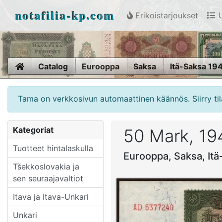
notafilia-kp.com
Erikoistarjoukset
U
Home
Catalog
Eurooppa
Saksa
Itä-Saksa 19
Tama on verkkosivun automaattinen käännös. Siirry til
Kategoriat
50 Mark, 19
Tuotteet hintalaskulla
Eurooppa, Saksa, It
Tšekkoslovakia ja
sen seuraajavaltiot
Itava ja Itava-Unkari
Unkari