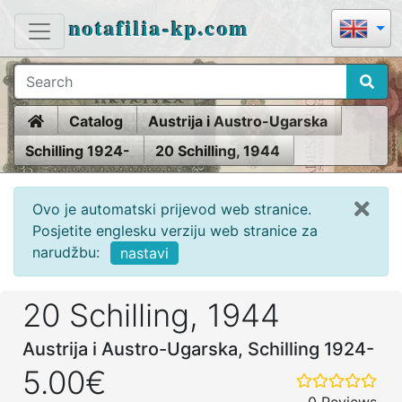
notafilia-kp.com
Home
Catalog
Austrija i Austro-Ugarska
Schilling 1924-
20 Schilling, 1944
Ovo je automatski prijevod web stranice.
Posjetite englesku verziju web stranice za
narudžbu:
nastavi
20 Schilling, 1944
Austrija i Austro-Ugarska, Schilling 1924-
5.00€