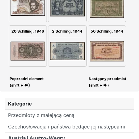
2 Schilling, 1944
20 Schilling, 1946
50 Schilling, 1944
Poprzedni element
Następny przedmiot
⇐)
⇒
(shift +
(shift +
)
Kategorie
Przedmioty z malejącą ceną
Czechosłowacja i państwa będące jej następcami
Austria i Austro-Węgry