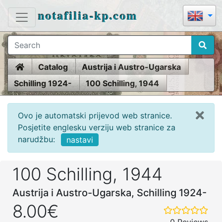
notafilia-kp.com
Home
Catalog
Austrija i Austro-Ugarska
Schilling 1924-
100 Schilling, 1944
Ovo je automatski prijevod web stranice.
Posjetite englesku verziju web stranice za
narudžbu:
nastavi
100 Schilling, 1944
Austrija i Austro-Ugarska, Schilling 1924-
8.00€