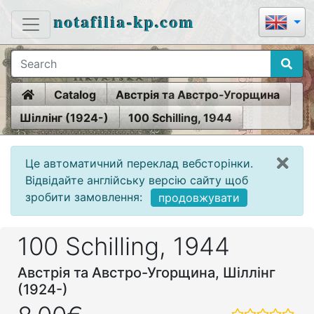
notafilia-kp.com
Home
Catalog
Австрія та Австро-Угорщина
Шіллінг (1924-)
100 Schilling, 1944
Це автоматичний переклад вебсторінки.
Відвідайте англійську версію сайту щоб
зробити замовлення:
продовжувати
100 Schilling, 1944
Австрія та Австро-Угорщина, Шіллінг
(1924-)