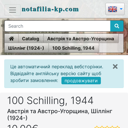
notafilia-kp.com
Home
Catalog
Австрія та Австро-Угорщина
Шіллінг (1924-)
100 Schilling, 1944
Це автоматичний переклад вебсторінки.
Відвідайте англійську версію сайту щоб
зробити замовлення:
продовжувати
100 Schilling, 1944
Австрія та Австро-Угорщина, Шіллінг
(1924-)