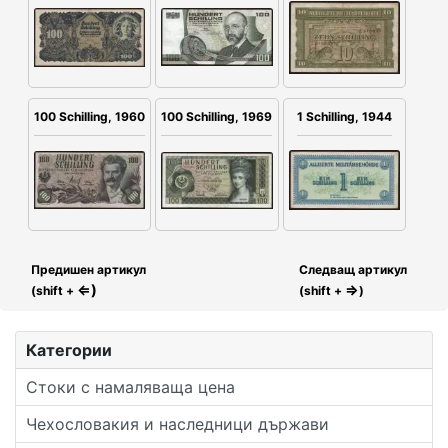
100 Schilling, 1960
100 Schilling, 1969
1 Schilling, 1944
Предишен артикул
Следващ артикул
⇐)
⇒
(shift +
(shift +
)
Категории
Стоки с намаляваща цена
Чехословакия и наследници държави