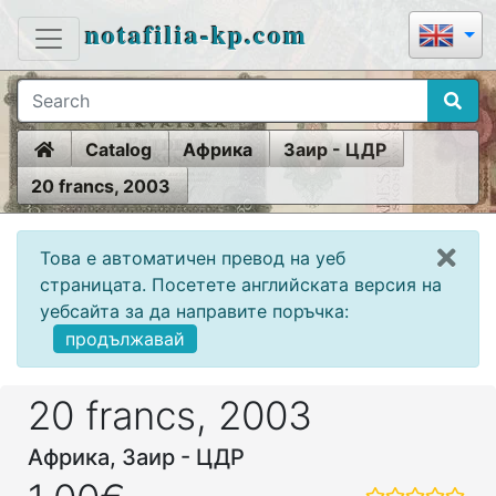
notafilia-kp.com
Home
Catalog
Африка
Заир - ЦДР
20 francs, 2003
Това е автоматичен превод на уеб
страницата. Посетете английската версия на
уебсайта за да направите поръчка:
продължавай
20 francs, 2003
Африка, Заир - ЦДР