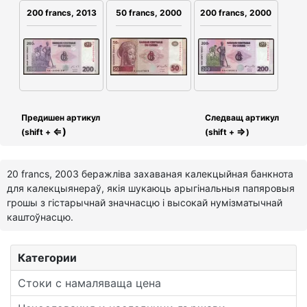
200 francs, 2013
200 francs, 2000
50 francs, 2000
Предишен артикул
Следващ артикул
⇐)
⇒
(shift +
(shift +
)
20 francs, 2003 беражліва захаваная калекцыйная банкнота
для калекцыянераў, якія шукаюць арыгінальныя папяровыя
грошы з гістарычнай значнасцю і высокай нумізматычнай
каштоўнасцю.
Категории
Стоки с намаляваща цена